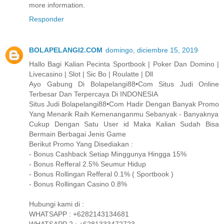
more information.
Responder
BOLAPELANGI2.COM
domingo, diciembre 15, 2019
Hallo Bagi Kalian Pecinta Sportbook | Poker Dan Domino |
Livecasino | Slot | Sic Bo | Roulatte | Dll
Ayo Gabung Di Bolapelangi88•Com Situs Judi Online
Terbesar Dan Terpercaya Di INDONESIA
Situs Judi Bolapelangi88•Com Hadir Dengan Banyak Promo
Yang Menarik Raih Kemenanganmu Sebanyak - Banyaknya
Cukup Dengan Satu User id Maka Kalian Sudah Bisa
Bermain Berbagai Jenis Game
Berikut Promo Yang Disediakan :
- Bonus Cashback Setiap Minggunya Hingga 15%
- Bonus Refferal 2.5% Seumur Hidup
- Bonus Rollingan Refferal 0.1% ( Sportbook )
- Bonus Rollingan Casino 0.8%
Hubungi kami di :
WHATSAPP : +6282143134681
WHATSAPP 2 : +6281333472723