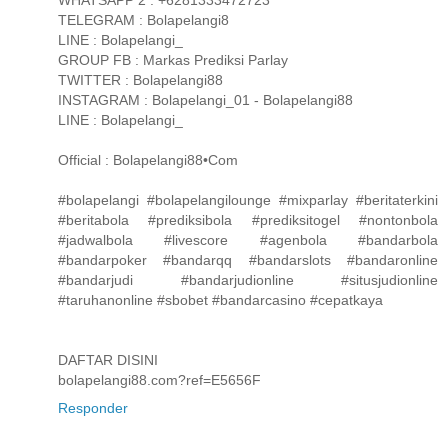
TELEGRAM : Bolapelangi8
LINE : Bolapelangi_
GROUP FB : Markas Prediksi Parlay
TWITTER : Bolapelangi88
INSTAGRAM : Bolapelangi_01 - Bolapelangi88
LINE : Bolapelangi_
Official : Bolapelangi88•Com
#bolapelangi #bolapelangilounge #mixparlay #beritaterkini
#beritabola #prediksibola #prediksitogel #nontonbola
#jadwalbola #livescore #agenbola #bandarbola
#bandarpoker #bandarqq #bandarslots #bandaronline
#bandarjudi #bandarjudionline #situsjudionline
#taruhanonline #sbobet #bandarcasino #cepatkaya
DAFTAR DISINI
bolapelangi88.com?ref=E5656F
Responder